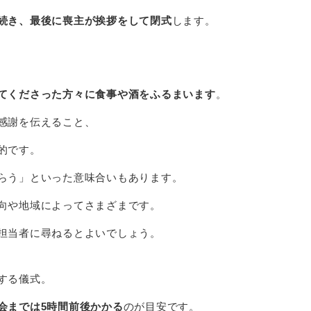
続き、最後に喪主が挨拶をして閉式
します。
てくださった方々に食事や酒をふるまいます
。
感謝を伝えること、
的です。
らう」といった意味合いもあります。
向や地域によってさまざまです。
担当者に尋ねるとよいでしょう。
する儀式
。
会までは5時間前後かかる
のが目安です。