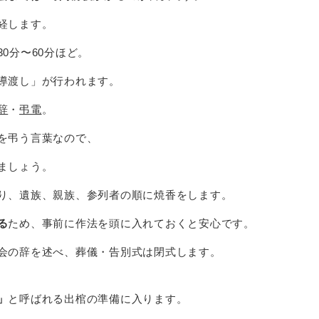
経します。
0分〜60分ほど。
導渡し」が行われます。
辞
・
弔電
。
を弔う言葉なので、
ましょう。
り、遺族、親族、参列者の順に焼香をします。
る
ため、事前に作法を頭に入れておくと安心です。
会の辞を述べ、葬儀・告別式は閉式します。
」
と呼ばれる出棺の準備に入ります。