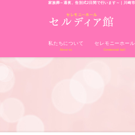
家族葬～通夜、告別式2日間で行います～｜川崎
私たちについて
セレモニーホール
About us
Ceremonial hall