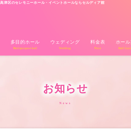
市高津区のセレモニーホール・イベントホールならセルディア館
多目的ホール
ウェディング
料金表
ホール
Multipurpose hall
Wedding
Price
Hall Gui
お知らせ
News