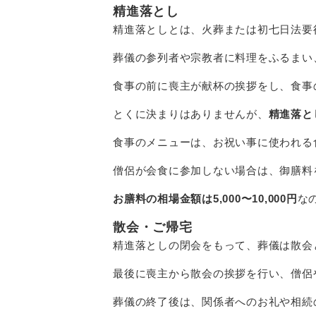
精進落とし
精進落としとは、
火葬または初七日法要
葬儀の参列者や宗教者に料理をふるまい
食事の前に喪主が献杯の挨拶をし、食事
とくに決まりはありませんが、
精進落と
食事のメニューは、お祝い事に使われる
僧侶が会食に参加しない場合は、御膳料
お膳料の相場金額は5,000〜10,000円
な
散会・ご帰宅
精進落としの閉会をもって、
葬儀は散会
最後に喪主から散会の挨拶を行い、僧侶
葬儀の終了後は、関係者へのお礼や相続