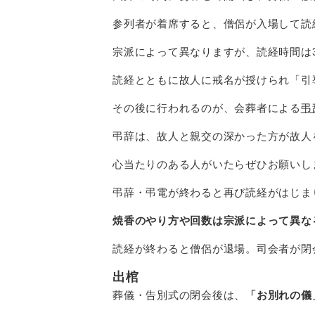
参列者が着席すると、僧侶が入場して読
宗派によって異なりますが、読経時間は3
読経とともに故人に戒名が授けられ「引
その後に行われるのが、会葬者による
弔
弔辞は、故人と親交の深かった方が故人
心当たりのある人がいたらぜひお願いし
弔辞・弔電が終わると再び読経がはじま
焼香のやり方や回数は宗派によって異な
読経が終わると僧侶が退場。司会者が閉
出棺
葬儀・告別式の閉会後は、
「お別れの儀