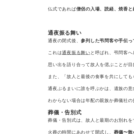
仏式であれば
僧侶の入場、読経、焼香と
通夜振る舞い
通夜の閉式後、
参列した弔問客や手伝っ
これは
通夜振る舞い
と呼ばれ、弔問客へ
思い出を語り合って故人を偲ぶことが目
また、「故人と最後の食事を共にしても
通夜ぶるまいに誰を呼ぶかは、遺族の意
わからない場合は年配の親族か葬儀社の
葬儀・告別式
葬儀・告別式は、
故人と最期のお別れを
火葬の時間にあわせて開式し、
葬儀〜散