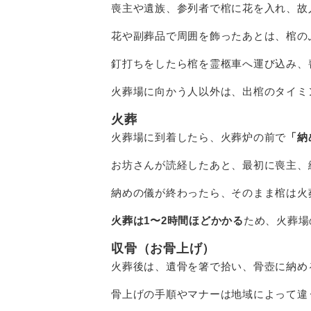
喪主や遺族、参列者で棺に花を入れ、故
花や副葬品で周囲を飾ったあとは、棺の
釘打ちをしたら棺を霊柩車へ運び込み、
火葬場に向かう人以外は、出棺のタイミ
火葬
火葬場に到着したら、火葬炉の前で
「納
お坊さんが読経したあと、最初に喪主、
納めの儀が終わったら、そのまま棺は火
火葬は1〜2時間ほどかかる
ため、火葬場
収骨（お骨上げ）
火葬後は、
遺骨を箸で拾い、骨壺に納め
骨上げの手順やマナーは地域によって違