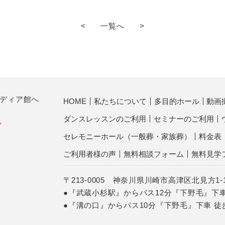
<
一覧へ
>
ディア館へ
HOME
私たちについて
多目的ホール
動画
ダンスレッスンのご利用
セミナーのご利用
セレモニーホール（一般葬・家族葬）
料金表
ご利用者様の声
無料相談フォーム
無料見学
〒213-0005 神奈川県川崎市高津区北見方1-1
●『武蔵小杉駅』からバス12分『下野毛』下車
●『溝の口』からバス10分『下野毛』下車 徒